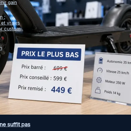
nir gain
n :
 et vraies
er custom
n
ne suffit pas