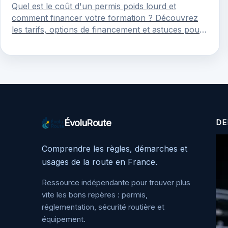
Quel est le coût d'un permis poids lourd et
comment financer votre formation ? Découvrez
les tarifs, options de financement et astuces pour
économiser.
ÉvoluRoute
DE
Comprendre les règles, démarches et
usages de la route en France.
Ressource indépendante pour trouver plus
vite les bons repères : permis,
réglementation, sécurité routière et
équipement.