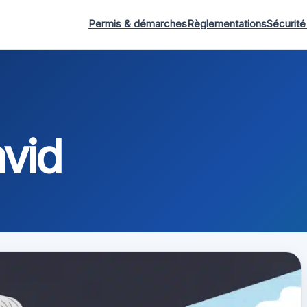
Permis & démarches
Règlementations
Sécurité
vid