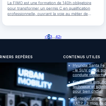
La FIMO est une formation de 140h obligatoire
pour transformer un permis C en qualification
professionnelle, ouvrant la voie au métier de
conducteur routier.
‹
1
2
3
…
42
›
RNIERS REPÈRES
CONTENUS UTILES
Hyundai Santa Fe 
: le SUV pensé po
conduite moderne
Kia Optima avis, fi
technique et point
pour bien choisir
Contester une am
RATP : 3 mois de d