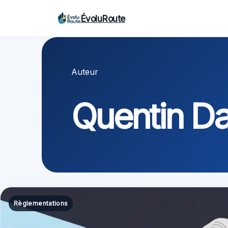
ÉvoluRoute
Auteur
Quentin Da
Règlementations