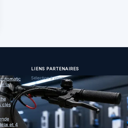
LIENS PARTENAIRES
Sélection à venir.
automatic
ur la
che
s clés
ende
élai et 4