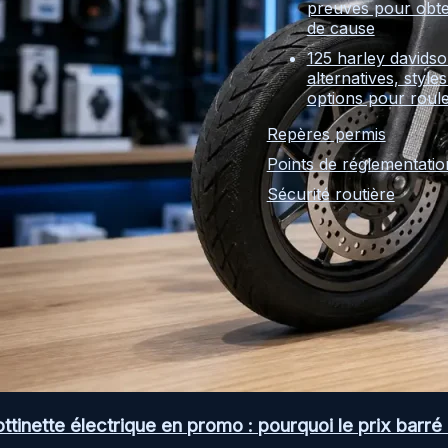
preuves pour obte
de cause
125 harley davidso
alternatives, styles
options pour roul
Repères permis
Points de réglementatio
Sécurité routière
ottinette électrique en promo : pourquoi le prix barré 