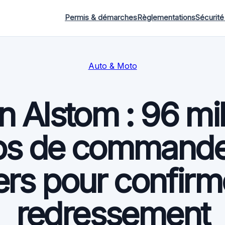
Permis & démarches
Règlementations
Sécurité
Auto & Moto
n Alstom : 96 mil
os de commande
ers pour confirm
redressement