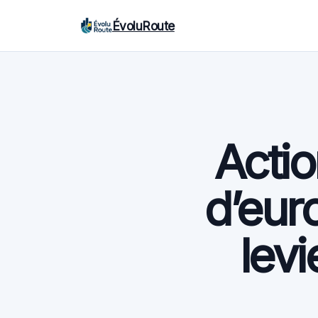
ÉvoluRoute
Actio
d’eur
levi