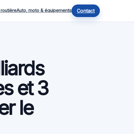
 routière
Auto, moto & équipements
Contact
liards
s et 3
er le