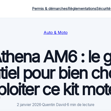
Permis & démarches
Règlementations
Sécurité
Auto & Moto
thena AM6 : le 
iel pour bien cho
ploiter ce kit mot
2 janvier 2026
·
Quentin David
·
6 min de lecture