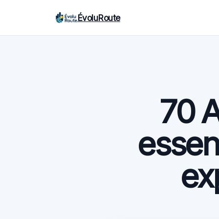
ÉvoluRoute
70 A
essent
ex