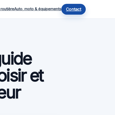
 routière
Auto, moto & équipements
Contact
guide
isir et
eur