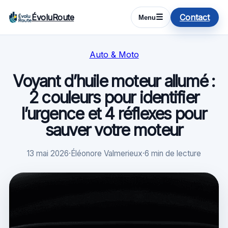
ÉvoluRoute
Contact
☰
Menu
Auto & Moto
Voyant d’huile moteur allumé :
2 couleurs pour identifier
l’urgence et 4 réflexes pour
sauver votre moteur
13 mai 2026
·
Éléonore Valmerieux
·
6 min de lecture