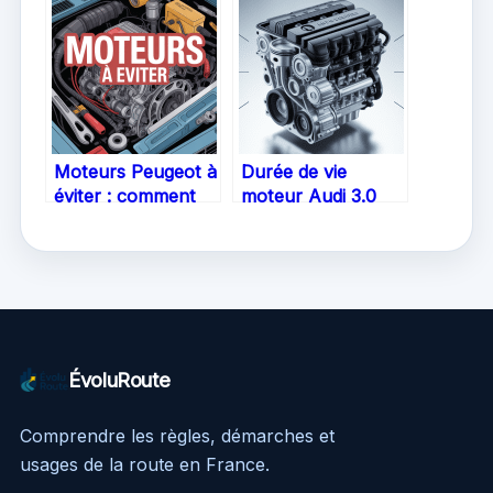
toute sécurité
choisir
Moteurs Peugeot à
Durée de vie
éviter : comment
moteur Audi 3.0
reconnaître les
TDI : ce qu’il faut
modèles à
savoir avant
problèmes
d’acheter
ÉvoluRoute
Comprendre les règles, démarches et
usages de la route en France.