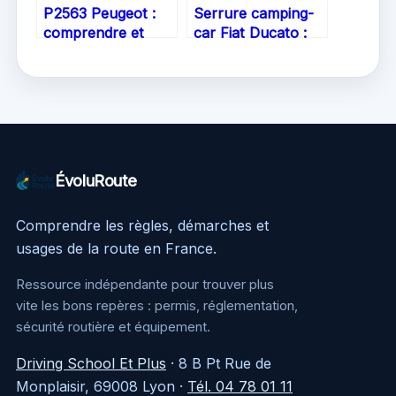
P2563 Peugeot :
Serrure camping-
comprendre et
car Fiat Ducato :
réparer ce code
tout savoir pour
défaut moteur
sécuriser et
simplement
remplacer
ÉvoluRoute
Comprendre les règles, démarches et
usages de la route en France.
Ressource indépendante pour trouver plus
vite les bons repères : permis, réglementation,
sécurité routière et équipement.
Driving School Et Plus
·
8 B Pt Rue de
Monplaisir, 69008 Lyon
·
Tél. 04 78 01 11