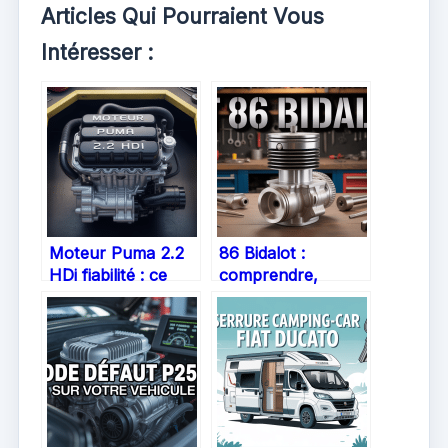
Articles Qui Pourraient Vous
Intéresser :
Moteur Puma 2.2
86 Bidalot :
HDi fiabilité : ce
comprendre,
qu’il faut vraiment
choisir et
savoir
entretenir un kit
moteur performant