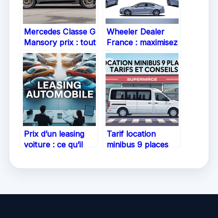
Mercedes Classe G
Wheeler Dealer
Mansory prix : tout
France : maximisez
comprendre avant
vos annonces de
d’acheter
voiture à vendre
Prix d’un leasing
Tarif location
voiture : ce qu’il
minibus 9 places
faut vraiment
Leclerc : le guide
savoir
clair pour louer au
meilleur prix