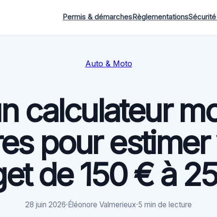
Permis & démarches
Règlementations
Sécurité
Auto & Moto
un calculateur mo
res pour estimer
et de 150 € à 2
28 juin 2026
·
Éléonore Valmerieux
·
5 min de lecture