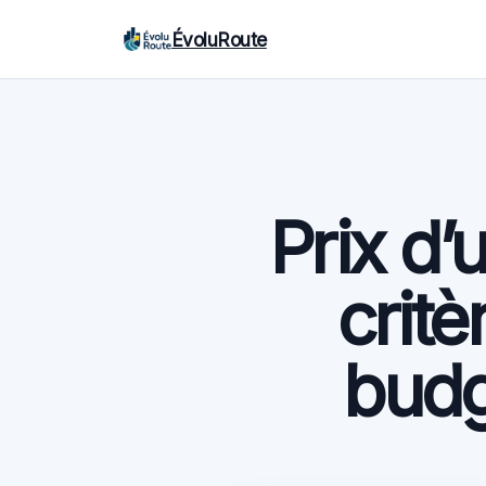
ÉvoluRoute
Prix d’
critè
budg