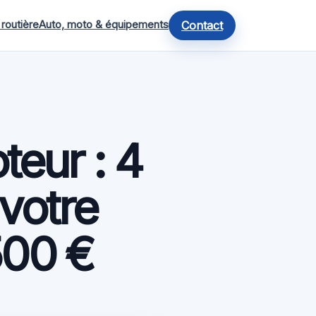
 routière
Auto, moto & équipements
Contact
teur : 4
 votre
500 €