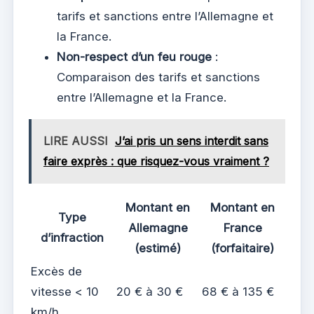
tarifs et sanctions entre l’Allemagne et
la France.
Non-respect d’un feu rouge
:
Comparaison des tarifs et sanctions
entre l’Allemagne et la France.
LIRE AUSSI
J’ai pris un sens interdit sans
faire exprès : que risquez-vous vraiment ?
Montant en
Montant en
Type
Allemagne
France
d’infraction
(estimé)
(forfaitaire)
Excès de
vitesse < 10
20 € à 30 €
68 € à 135 €
km/h