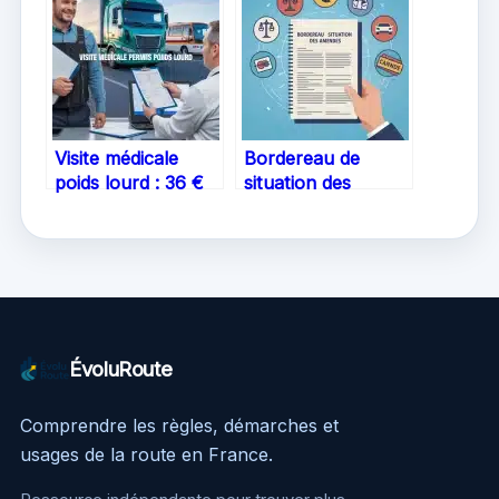
explications et
jours pour payer le
astuces
tarif minoré
Visite médicale
Bordereau de
poids lourd : 36 €
situation des
et 5 ans de validité,
amendes :
les clés pour
comment obtenir
réussir votre
votre BSACP pour
renouvellement
stopper une saisie
ÉvoluRoute
Comprendre les règles, démarches et
usages de la route en France.