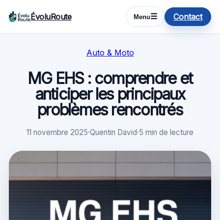
ÉvoluRoute
Contact
☰
Menu
Auto & Moto
MG EHS : comprendre et
anticiper les principaux
problèmes rencontrés
11 novembre 2025
·
Quentin David
·
5 min de lecture