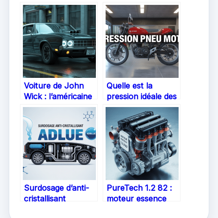
Voiture de John
Quelle est la
Wick : l’américaine
pression idéale des
mythique qui vole
pneus pour votre
la vedette au
Yamaha MT-07
cinéma
Surdosage d’anti-
PureTech 1.2 82 :
cristallisant
moteur essence
AdBlue : impacts,
polyvalent,