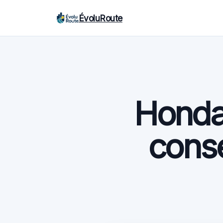
ÉvoluRoute
Honda
conse