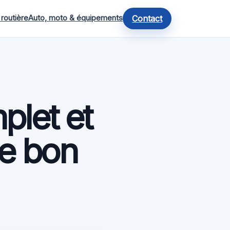
 routière
Auto, moto & équipements
Contact
let et
le bon