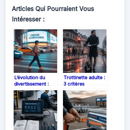
Articles Qui Pourraient Vous
Intéresser :
L’évolution du
Trottinette adulte :
divertissement :
3 critères
Pourquoi
techniques pour
l’adrénaline ludique
dompter les pavés
nous fascine
urbains