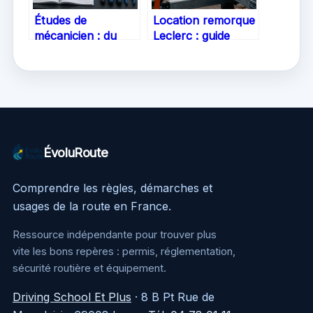
Études de
Location remorque
mécanicien : du
Leclerc : guide
CAP au BTS pour
complet des
maîtriser le
modèles, permis et
diagnostic
règles de sécurité
électronique
ÉvoluRoute
Comprendre les règles, démarches et
usages de la route en France.
Ressource indépendante pour trouver plus
vite les bons repères : permis, réglementation,
sécurité routière et équipement.
Driving School Et Plus
·
8 B Pt Rue de