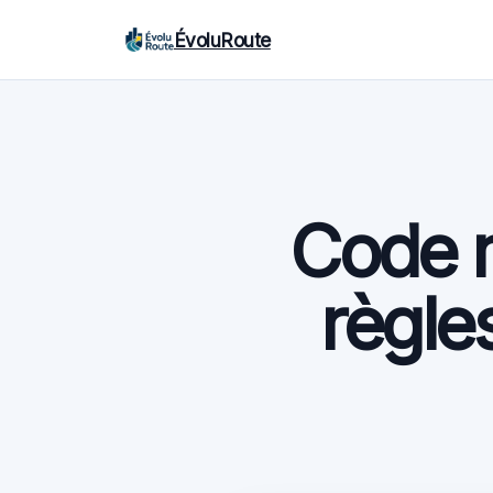
ÉvoluRoute
Code m
règle