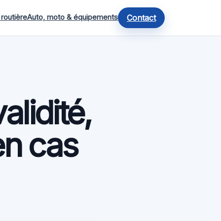
 routière
Auto, moto & équipements
Contact
lidité,
en cas