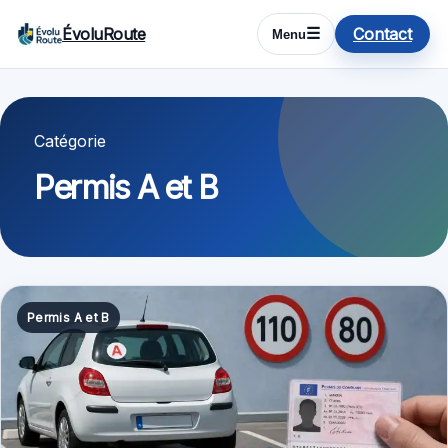
ÉvoluRoute
Contact
☰
Menu
Catégorie
Permis A et B
Permis A et B