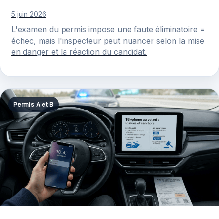
5 juin 2026
L'examen du permis impose une faute éliminatoire =
échec, mais l'inspecteur peut nuancer selon la mise
en danger et la réaction du candidat.
Permis A et B