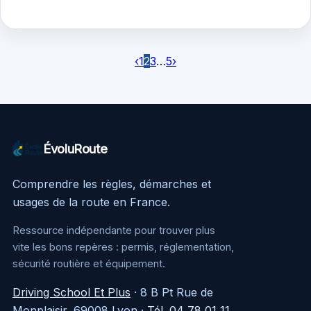
premier…
‹
1
2
3
…
5
›
ÉvoluRoute
Comprendre les règles, démarches et
usages de la route en France.
Ressource indépendante pour trouver plus
vite les bons repères : permis, réglementation,
sécurité routière et équipement.
Driving School Et Plus
·
8 B Pt Rue de
Monplaisir, 69008 Lyon
·
Tél. 04 78 01 11