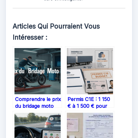
Articles Qui Pourraient Vous
Intéresser :
Comprendre le prix
Permis C1E : 1 150
du bridage moto
€ à 1 500 € pour
A2 : comment
maîtriser les
anticiper votre
ensembles de 12
budget
tonnes