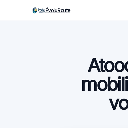
ÉvoluRoute
Atooc
mobili
vo