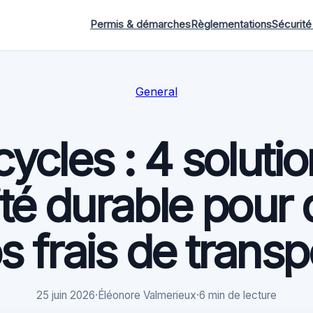
Permis & démarches
Règlementations
Sécurité
General
ycles : 4 soluti
té durable pour 
s frais de transp
25 juin 2026
·
Éléonore Valmerieux
·
6 min de lecture