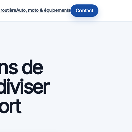
 routière
Auto, moto & équipements
Contact
ons de
diviser
ort