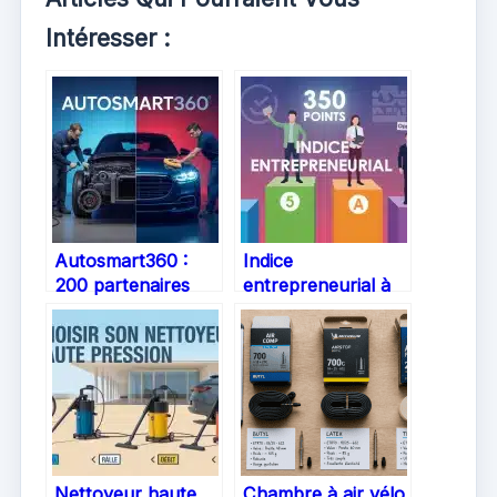
Intéresser :
Autosmart360 :
Indice
200 partenaires
entrepreneurial à
certifiés pour un
350 points :
diagnostic précis et
pourquoi la quête
des réparations
de sens et le
sans surfacturation
slashing
redéfinissent la
création
d’entreprise en
2025
Nettoyeur haute
Chambre à air vélo