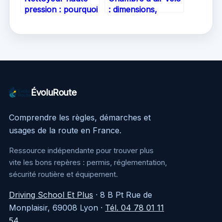
pression : pourquoi
: dimensions,
la pompe en
valves et matériaux
plastique
pour en finir avec
condamne votre
les crevaisons
appareil à la panne
ÉvoluRoute
Comprendre les règles, démarches et
usages de la route en France.
Ressource indépendante pour trouver plus
vite les bons repères : permis, réglementation,
sécurité routière et équipement.
Driving School Et Plus
·
8 B Pt Rue de
Monplaisir, 69008 Lyon
·
Tél. 04 78 01 11
54