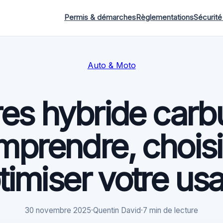
Permis & démarches
Règlementations
Sécurité
Auto & Moto
res hybride carbu
prendre, choisi
timiser votre us
30 novembre 2025
·
Quentin David
·
7 min de lecture