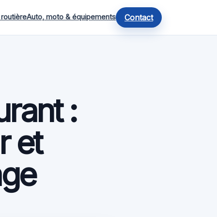
 routière
Auto, moto & équipements
Contact
rant :
r et
age