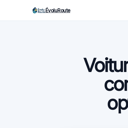
ÉvoluRoute
Voitu
com
op