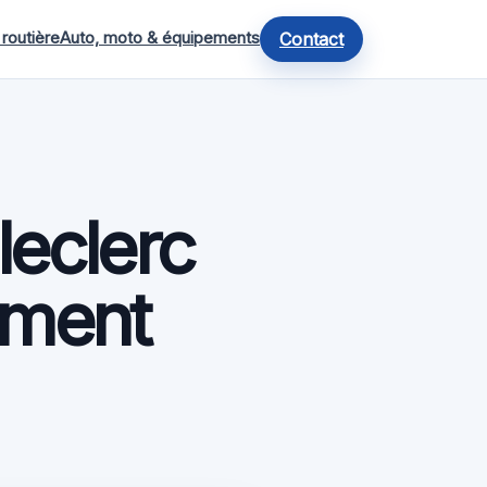
 routière
Auto, moto & équipements
Contact
leclerc
aiment