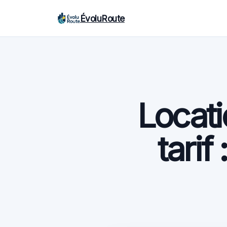
ÉvoluRoute
Locati
tarif