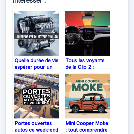
Intéresser :
Quelle durée de vie
Tous les voyants
espérer pour un
de la Clio 2 :
moteur 2.0 TDI
comprendre, réagir
140 : conseils et
et éviter les soucis
réalités
Portes ouvertes
Mini Cooper Moke
autos ce week-end
: tout comprendre