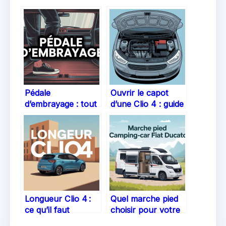
Pédale
Ouvrir le capot
d’embrayage : tout
d’une Clio 4 : guide
ce qu’il faut savoir
pratique et astuces
pour conduire
pour réussir
sereinement
simplement
Longueur Clio 4 :
Quel marche pied
ce qu’il faut
choisir pour votre
vraiment savoir
camping-car Fiat