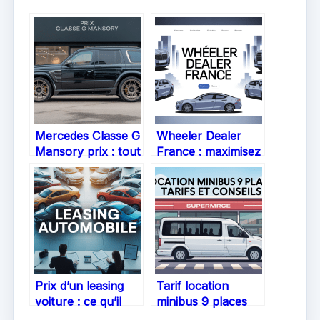
Mercedes Classe G
Wheeler Dealer
Mansory prix : tout
France : maximisez
comprendre avant
vos annonces de
d’acheter
voiture à vendre
Prix d’un leasing
Tarif location
voiture : ce qu’il
minibus 9 places
faut vraiment
Leclerc : le guide