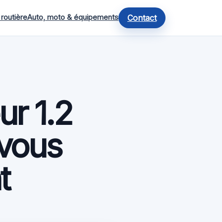
 routière
Auto, moto & équipements
Contact
ur 1.2
 vous
t