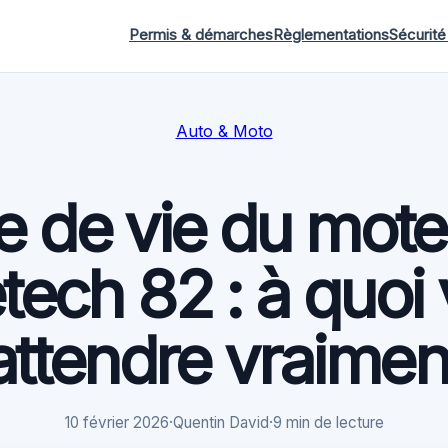
Permis & démarches
Règlementations
Sécurité
Auto & Moto
 de vie du mote
tech 82 : à quoi
attendre vraimen
10 février 2026
·
Quentin David
·
9 min de lecture