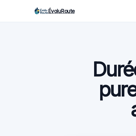
ÉvoluRoute
Durée
pure