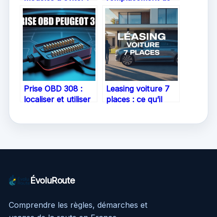
comment faire le
pare-brise sans
bon choix
assurance ?
Prise OBD 308 :
Leasing voiture 7
localiser et utiliser
places : ce qu’il
le connecteur
faut savoir pour
diagnostic sur
bien choisir
votre Peugeot
ÉvoluRoute
Comprendre les règles, démarches et