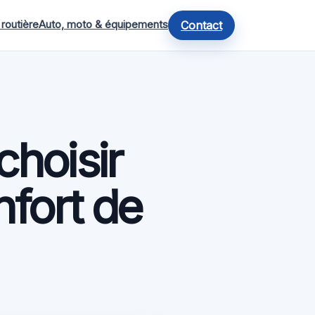
 routière
Auto, moto & équipements
Contact
choisir
nfort de