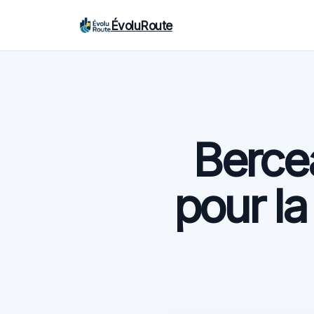
ÉvoluRoute
Bercea
pour la