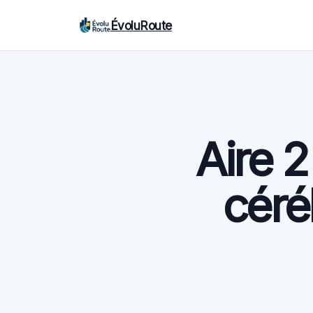
ÉvoluRoute
Aire 2
céré