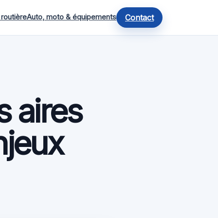
 routière
Auto, moto & équipements
Contact
s aires
njeux